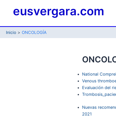
Ir
eusvergara.com
al
contenido
Inicio
ONCOLOGÍA
ONCOLO
National Compreh
Venous thromboem
Evaluación del r
Trombosis_pacien
Nuevas recomend
2021