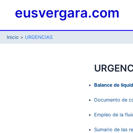
Ir
eusvergara.com
al
contenido
Inicio
URGENCIAS
URGENC
Balance de líqui
Documento de con
Empleo de la flui
Sumario de las r