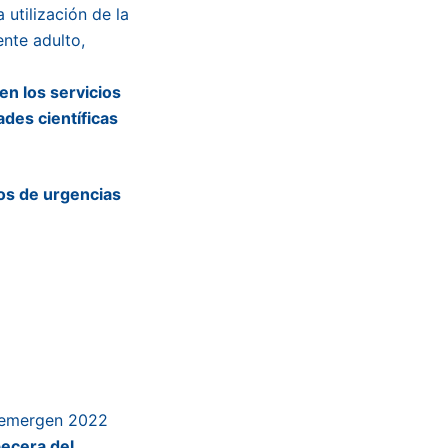
tilización de la
ente adulto,
n los servicios
des científicas
ios de urgencias
Semergen 2022
becera del