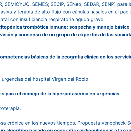
, SEMICYUC, SEMES; SECIP, SENeo, SEDAR, SENP) para la u
vasiva y terapia de alto flujo con cánulas nasales en el paci
atal con insuficiencia respiratoria aguda grave
itopénica trombótica inmune: sospecha y manejo básico e
visión y consenso de un grupo de expertos de las socieda
ompetencias básicas de la ecografía clínica en los servic
 urgencias del hospital Virgen del Rocio
 para el manejo de la hiperpotasemia en urgencias
roterapia.
sa crónica en los nuevos tiempos. Propuesta Venocheck 
n algoritmo basado en ecografía cardiopulmonar a la ca