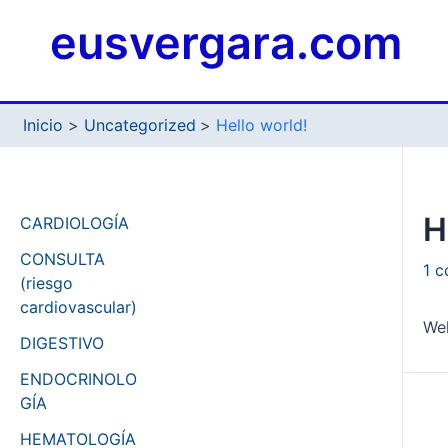
Ir
eusvergara.com
al
contenido
Inicio
Uncategorized
Hello world!
H
CARDIOLOGÍA
CONSULTA
1 c
(riesgo
cardiovascular)
Wel
DIGESTIVO
ENDOCRINOLO
GÍA
Naveg
HEMATOLOGÍA
de